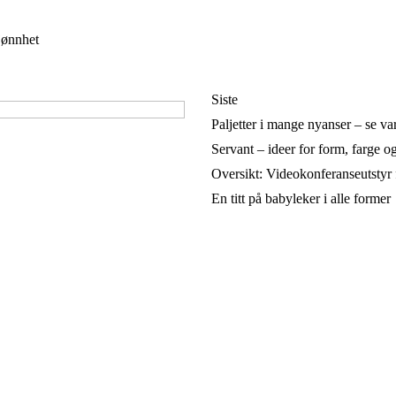
jønnhet
Siste
Paljetter i mange nyanser – se va
Servant – ideer for form, farge o
Oversikt: Videokonferanseutstyr 
En titt på babyleker i alle former