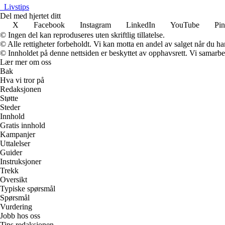
_
Livstips
Del med hjertet ditt
X
Facebook
Instagram
LinkedIn
YouTube
Pin
© Ingen del kan reproduseres uten skriftlig tillatelse.
© Alle rettigheter forbeholdt. Vi kan motta en andel av salget når du h
© Innholdet på denne nettsiden er beskyttet av opphavsrett. Vi samarbe
Lær mer om oss
Bak
Hva vi tror på
Redaksjonen
Støtte
Steder
Innhold
Gratis innhold
Kampanjer
Uttalelser
Guider
Instruksjoner
Trekk
Oversikt
Typiske spørsmål
Spørsmål
Vurdering
Jobb hos oss
Tips redaksjonen