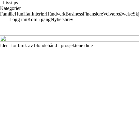
_
Livstips
Kategorier
Familie
Hun
Han
Interiør
Håndverk
Business
Finansiere
Velvære
Øvelse
Sk
Logg inn
Kom i gang
Nyhetsbrev
Ideer for bruk av blondebånd i prosjektene dine