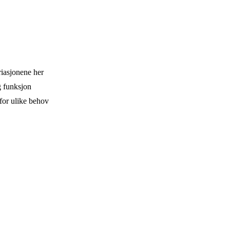
riasjonene her
g funksjon
for ulike behov