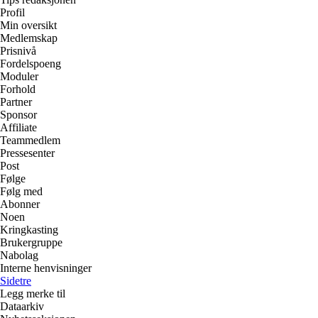
Profil
Min oversikt
Medlemskap
Prisnivå
Fordelspoeng
Moduler
Forhold
Partner
Sponsor
Affiliate
Teammedlem
Pressesenter
Post
Følge
Følg med
Abonner
Noen
Kringkasting
Brukergruppe
Nabolag
Interne henvisninger
Sidetre
Legg merke til
Dataarkiv