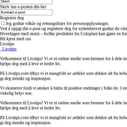
Skriv inn e-posten din her
Registrer deg
Jeg godtar vilkår og retningslinjer for personopplysninger.
Ved å oppgi din e-post og registrere deg for nyhetsbrevet godtar du vår
Hverdagen med stomi – hvilke produkter fra Coloplast kan gjøre en for
Bli kjent med oss
Livstips
_
Livstips
Velkommen til Livstips! Vi er et online medie som brenner for å dele ins
hjelpe deg med å leve et bedre liv.
På Livstips.com tilbyr vi et mangfold av artikler som dekker alt fra helse
gi deg innsikt og inspirasjon.
Vi eksisterer fordi vi ønsker å bidra til positive endringer i folks liv. 
virkelig betyr noe.
Velkommen til Livstips! Vi er et online medie som brenner for å dele ins
hjelpe deg med å leve et bedre liv.
På Livstips.com tilbyr vi et mangfold av artikler som dekker alt fra helse
gi deg innsikt og inspirasjon.