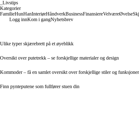
_
Livstips
Kategorier
Familie
Hun
Han
Interiør
Håndverk
Business
Finansiere
Velvære
Øvelse
Sk
Logg inn
Kom i gang
Nyhetsbrev
Ulike typer skjærebrett på et øyeblikk
Oversikt over putetrekk – se forskjellige materialer og design
Kommoder – få en samlet oversikt over forskjellige stiler og funksjoner
Finn pynteputene som fullfører stuen din