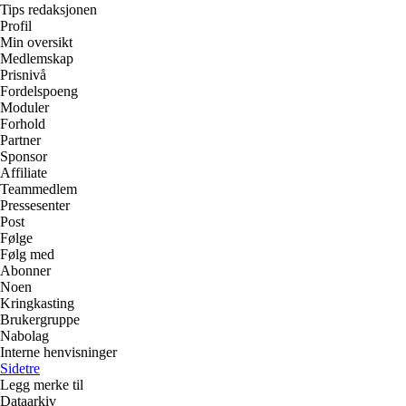
Tips redaksjonen
Profil
Min oversikt
Medlemskap
Prisnivå
Fordelspoeng
Moduler
Forhold
Partner
Sponsor
Affiliate
Teammedlem
Pressesenter
Post
Følge
Følg med
Abonner
Noen
Kringkasting
Brukergruppe
Nabolag
Interne henvisninger
Sidetre
Legg merke til
Dataarkiv