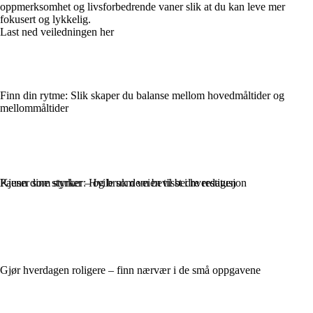
oppmerksomhet og livsforbedrende vaner slik at du kan leve mer
fokusert og lykkelig.
Last ned veiledningen her
Finn din rytme: Slik skaper du balanse mellom hovedmåltider og
mellommåltider
Pauser som styrker: Hvile som veien til bedre restitusjon
Kjenn dine styrker – og bruk dem bevisst i hverdagen
Gjør hverdagen roligere – finn nærvær i de små oppgavene