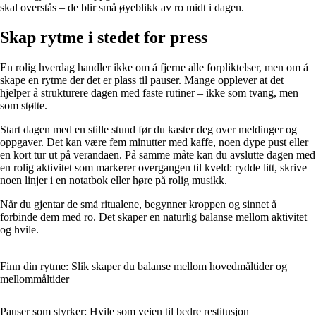
skal overstås – de blir små øyeblikk av ro midt i dagen.
Skap rytme i stedet for press
En rolig hverdag handler ikke om å fjerne alle forpliktelser, men om å
skape en rytme der det er plass til pauser. Mange opplever at det
hjelper å strukturere dagen med faste rutiner – ikke som tvang, men
som støtte.
Start dagen med en stille stund før du kaster deg over meldinger og
oppgaver. Det kan være fem minutter med kaffe, noen dype pust eller
en kort tur ut på verandaen. På samme måte kan du avslutte dagen med
en rolig aktivitet som markerer overgangen til kveld: rydde litt, skrive
noen linjer i en notatbok eller høre på rolig musikk.
Når du gjentar de små ritualene, begynner kroppen og sinnet å
forbinde dem med ro. Det skaper en naturlig balanse mellom aktivitet
og hvile.
Finn din rytme: Slik skaper du balanse mellom hovedmåltider og
mellommåltider
Pauser som styrker: Hvile som veien til bedre restitusjon