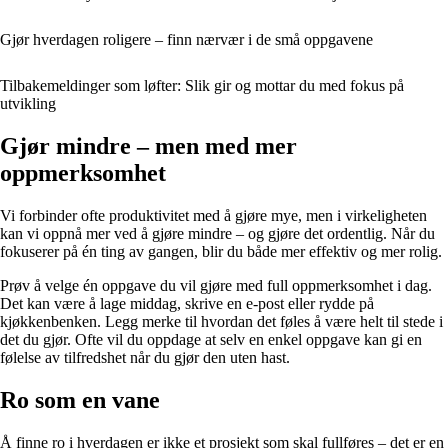
Gjør hverdagen roligere – finn nærvær i de små oppgavene
Tilbakemeldinger som løfter: Slik gir og mottar du med fokus på
utvikling
Gjør mindre – men med mer
oppmerksomhet
Vi forbinder ofte produktivitet med å gjøre mye, men i virkeligheten
kan vi oppnå mer ved å gjøre mindre – og gjøre det ordentlig. Når du
fokuserer på én ting av gangen, blir du både mer effektiv og mer rolig.
Prøv å velge én oppgave du vil gjøre med full oppmerksomhet i dag.
Det kan være å lage middag, skrive en e-post eller rydde på
kjøkkenbenken. Legg merke til hvordan det føles å være helt til stede i
det du gjør. Ofte vil du oppdage at selv en enkel oppgave kan gi en
følelse av tilfredshet når du gjør den uten hast.
Ro som en vane
Å finne ro i hverdagen er ikke et prosjekt som skal fullføres – det er en