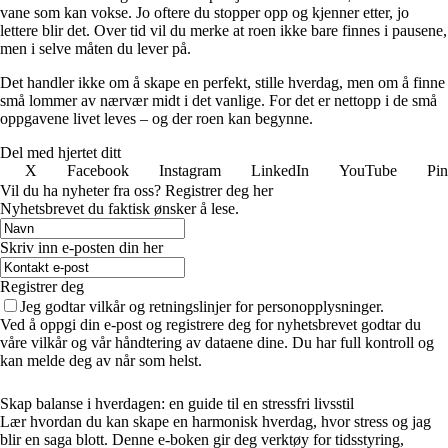
vane som kan vokse. Jo oftere du stopper opp og kjenner etter, jo
lettere blir det. Over tid vil du merke at roen ikke bare finnes i pausene,
men i selve måten du lever på.
Det handler ikke om å skape en perfekt, stille hverdag, men om å finne
små lommer av nærvær midt i det vanlige. For det er nettopp i de små
oppgavene livet leves – og der roen kan begynne.
Del med hjertet ditt
X
Facebook
Instagram
LinkedIn
YouTube
Pin
Vil du ha nyheter fra oss? Registrer deg her
Nyhetsbrevet du faktisk ønsker å lese.
Skriv inn e-posten din her
Registrer deg
Jeg godtar vilkår og retningslinjer for personopplysninger.
Ved å oppgi din e-post og registrere deg for nyhetsbrevet godtar du
våre vilkår og vår håndtering av dataene dine. Du har full kontroll og
kan melde deg av når som helst.
Skap balanse i hverdagen: en guide til en stressfri livsstil
Lær hvordan du kan skape en harmonisk hverdag, hvor stress og jag
blir en saga blott. Denne e-boken gir deg verktøy for tidsstyring,