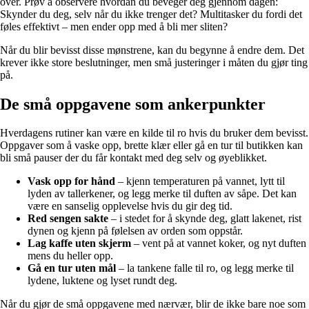
over. Prøv å observere hvordan du beveger deg gjennom dagen:
Skynder du deg, selv når du ikke trenger det? Multitasker du fordi det
føles effektivt – men ender opp med å bli mer sliten?
Når du blir bevisst disse mønstrene, kan du begynne å endre dem. Det
krever ikke store beslutninger, men små justeringer i måten du gjør ting
på.
De små oppgavene som ankerpunkter
Hverdagens rutiner kan være en kilde til ro hvis du bruker dem bevisst.
Oppgaver som å vaske opp, brette klær eller gå en tur til butikken kan
bli små pauser der du får kontakt med deg selv og øyeblikket.
Vask opp for hånd
– kjenn temperaturen på vannet, lytt til
lyden av tallerkener, og legg merke til duften av såpe. Det kan
være en sanselig opplevelse hvis du gir deg tid.
Red sengen sakte
– i stedet for å skynde deg, glatt lakenet, rist
dynen og kjenn på følelsen av orden som oppstår.
Lag kaffe uten skjerm
– vent på at vannet koker, og nyt duften
mens du heller opp.
Gå en tur uten mål
– la tankene falle til ro, og legg merke til
lydene, luktene og lyset rundt deg.
Når du gjør de små oppgavene med nærvær, blir de ikke bare noe som