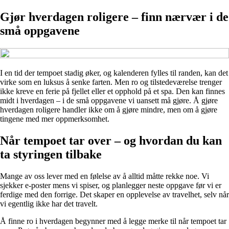
Gjør hverdagen roligere – finn nærvær i de
små oppgavene
I en tid der tempoet stadig øker, og kalenderen fylles til randen, kan det
virke som en luksus å senke farten. Men ro og tilstedeværelse trenger
ikke kreve en ferie på fjellet eller et opphold på et spa. Den kan finnes
midt i hverdagen – i de små oppgavene vi uansett må gjøre. Å gjøre
hverdagen roligere handler ikke om å gjøre mindre, men om å gjøre
tingene med mer oppmerksomhet.
Når tempoet tar over – og hvordan du kan
ta styringen tilbake
Mange av oss lever med en følelse av å alltid måtte rekke noe. Vi
sjekker e-poster mens vi spiser, og planlegger neste oppgave før vi er
ferdige med den forrige. Det skaper en opplevelse av travelhet, selv når
vi egentlig ikke har det travelt.
Å finne ro i hverdagen begynner med å legge merke til når tempoet tar