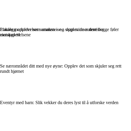
Lokale markeder som smaksreise – opplev de autentiske
Planlegg opplevelser sammen – og skap minner dere begge føler
matopplevelsene
eierskap til
Se nærområdet ditt med nye øyne: Opplev det som skjuler seg rett
rundt hjørnet
Eventyr med barn: Slik vekker du deres lyst til å utforske verden