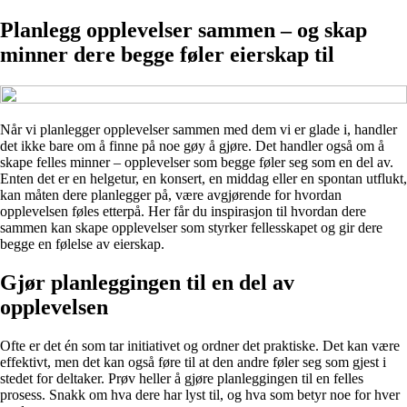
Planlegg opplevelser sammen – og skap
minner dere begge føler eierskap til
Når vi planlegger opplevelser sammen med dem vi er glade i, handler
det ikke bare om å finne på noe gøy å gjøre. Det handler også om å
skape felles minner – opplevelser som begge føler seg som en del av.
Enten det er en helgetur, en konsert, en middag eller en spontan utflukt,
kan måten dere planlegger på, være avgjørende for hvordan
opplevelsen føles etterpå. Her får du inspirasjon til hvordan dere
sammen kan skape opplevelser som styrker fellesskapet og gir dere
begge en følelse av eierskap.
Gjør planleggingen til en del av
opplevelsen
Ofte er det én som tar initiativet og ordner det praktiske. Det kan være
effektivt, men det kan også føre til at den andre føler seg som gjest i
stedet for deltaker. Prøv heller å gjøre planleggingen til en felles
prosess. Snakk om hva dere har lyst til, og hva som betyr noe for hver