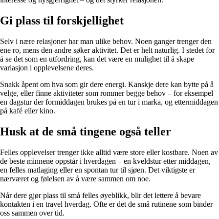
Gi plass til forskjellighet
Selv i nære relasjoner har man ulike behov. Noen ganger trenger den
ene ro, mens den andre søker aktivitet. Det er helt naturlig. I stedet for
å se det som en utfordring, kan det være en mulighet til å skape
variasjon i opplevelsene deres.
Snakk åpent om hva som gir dere energi. Kanskje dere kan bytte på å
velge, eller finne aktiviteter som rommer begge behov – for eksempel
en dagstur der formiddagen brukes på en tur i marka, og ettermiddagen
på kafé eller kino.
Husk at de små tingene også teller
Felles opplevelser trenger ikke alltid være store eller kostbare. Noen av
de beste minnene oppstår i hverdagen – en kveldstur etter middagen,
en felles matlaging eller en spontan tur til sjøen. Det viktigste er
nærværet og følelsen av å være sammen om noe.
Når dere gjør plass til små felles øyeblikk, blir det lettere å bevare
kontakten i en travel hverdag. Ofte er det de små rutinene som binder
oss sammen over tid.