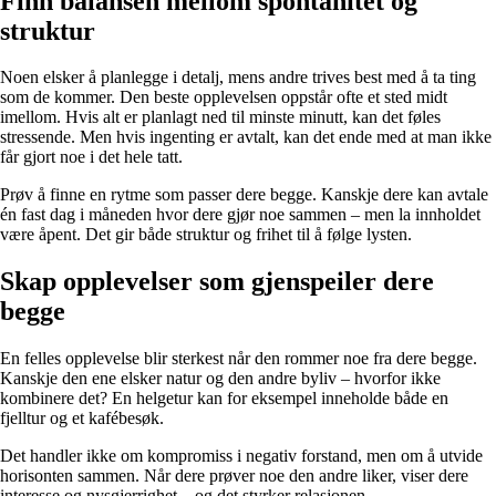
Finn balansen mellom spontanitet og
struktur
Noen elsker å planlegge i detalj, mens andre trives best med å ta ting
som de kommer. Den beste opplevelsen oppstår ofte et sted midt
imellom. Hvis alt er planlagt ned til minste minutt, kan det føles
stressende. Men hvis ingenting er avtalt, kan det ende med at man ikke
får gjort noe i det hele tatt.
Prøv å finne en rytme som passer dere begge. Kanskje dere kan avtale
én fast dag i måneden hvor dere gjør noe sammen – men la innholdet
være åpent. Det gir både struktur og frihet til å følge lysten.
Skap opplevelser som gjenspeiler dere
begge
En felles opplevelse blir sterkest når den rommer noe fra dere begge.
Kanskje den ene elsker natur og den andre byliv – hvorfor ikke
kombinere det? En helgetur kan for eksempel inneholde både en
fjelltur og et kafébesøk.
Det handler ikke om kompromiss i negativ forstand, men om å utvide
horisonten sammen. Når dere prøver noe den andre liker, viser dere
interesse og nysgjerrighet – og det styrker relasjonen.