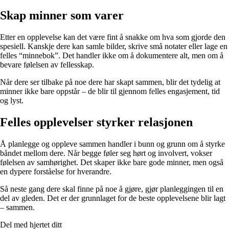
Skap minner som varer
Etter en opplevelse kan det være fint å snakke om hva som gjorde den
spesiell. Kanskje dere kan samle bilder, skrive små notater eller lage en
felles “minnebok”. Det handler ikke om å dokumentere alt, men om å
bevare følelsen av fellesskap.
Når dere ser tilbake på noe dere har skapt sammen, blir det tydelig at
minner ikke bare oppstår – de blir til gjennom felles engasjement, tid
og lyst.
Felles opplevelser styrker relasjonen
Å planlegge og oppleve sammen handler i bunn og grunn om å styrke
båndet mellom dere. Når begge føler seg hørt og involvert, vokser
følelsen av samhørighet. Det skaper ikke bare gode minner, men også
en dypere forståelse for hverandre.
Så neste gang dere skal finne på noe å gjøre, gjør planleggingen til en
del av gleden. Det er der grunnlaget for de beste opplevelsene blir lagt
– sammen.
Del med hjertet ditt