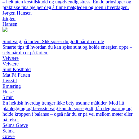
– helt uten kosttilskudd og unødvendig stress. Enkle prinsipper og
praktiske tips hjelper deg å finne matgleden og roen i hverdagen.
Jørgen Hansen
Jørgen
Hansen
Sunt valg på farten: Slik spiser du godt når du er ute
Smarte tips til hvordan du kan spise sunt og holde energien oppe –
selv når du er på farten.
Velvære
Velvære
Sunt Kosthold
Mat På Farten
Livsstil
Ernæring
Helse
5 min
En hektisk hverdag trenger ikke bety usunne måltider. Med litt
planlegging og bevisste valg kan du spise godt, få i deg næring og
holde kroppen i balanse – også når du er på vei mellom møter eller
på reise.
Selma Greve
Selma
Greve