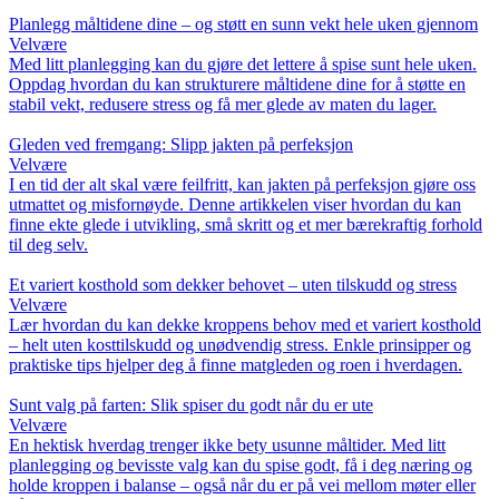
Planlegg måltidene dine – og støtt en sunn vekt hele uken gjennom
Velvære
Med litt planlegging kan du gjøre det lettere å spise sunt hele uken.
Oppdag hvordan du kan strukturere måltidene dine for å støtte en
stabil vekt, redusere stress og få mer glede av maten du lager.
Gleden ved fremgang: Slipp jakten på perfeksjon
Velvære
I en tid der alt skal være feilfritt, kan jakten på perfeksjon gjøre oss
utmattet og misfornøyde. Denne artikkelen viser hvordan du kan
finne ekte glede i utvikling, små skritt og et mer bærekraftig forhold
til deg selv.
Et variert kosthold som dekker behovet – uten tilskudd og stress
Velvære
Lær hvordan du kan dekke kroppens behov med et variert kosthold
– helt uten kosttilskudd og unødvendig stress. Enkle prinsipper og
praktiske tips hjelper deg å finne matgleden og roen i hverdagen.
Sunt valg på farten: Slik spiser du godt når du er ute
Velvære
En hektisk hverdag trenger ikke bety usunne måltider. Med litt
planlegging og bevisste valg kan du spise godt, få i deg næring og
holde kroppen i balanse – også når du er på vei mellom møter eller