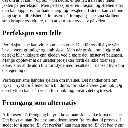
oss om at vi kan – og bør – bli bedre, er det lett å havne i fellen:
jakten på perfeksjon. Men perfeksjon er en illusjon, og streben etter
den kan tappe oss for både energi og livsglede. I stedet kan vi finne
langt større tilfredshet i å fokusere på fremgang – de små skrittene
som bringer oss videre, uten at vi mister oss selv på veien.
Perfeksjon som felle
Perfeksjonisme kan virke som en styrke. Den får oss til å yte vårt
beste, være grundige og ambisiøse. Men når ønsket om å gjøre alt
perfekt blir viktigere enn gleden ved å gjøre det, mister vi balansen.
Mange opplever at de utsetter prosjekter fordi de ikke føler seg
klare, eller at de aldri blir fornøyde med resultatet – uansett hvor bra
det egentlig er.
Perfeksjonisme handler sjelden om kvalitet. Det handler ofte om
frykt – frykt for å feile, for å bli dømt, for ikke å være god nok. Og
den frykten kan stå i veien for utvikling, kreativitet og trivsel.
Fremgang som alternativ
Å fokusere på fremgang betyr ikke at man skal senke kravene sine.
Det betyr at man flytter oppmerksomheten fra resultat til prosess. I
stedet for å spørre:
Er det perfekt?
kan man spørre:
Er det bedre enn