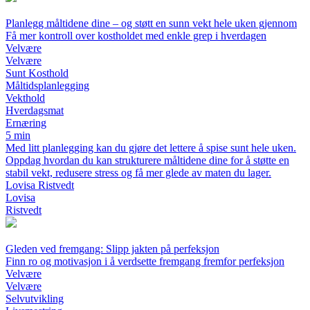
Planlegg måltidene dine – og støtt en sunn vekt hele uken gjennom
Få mer kontroll over kostholdet med enkle grep i hverdagen
Velvære
Velvære
Sunt Kosthold
Måltidsplanlegging
Vekthold
Hverdagsmat
Ernæring
5 min
Med litt planlegging kan du gjøre det lettere å spise sunt hele uken.
Oppdag hvordan du kan strukturere måltidene dine for å støtte en
stabil vekt, redusere stress og få mer glede av maten du lager.
Lovisa Ristvedt
Lovisa
Ristvedt
Gleden ved fremgang: Slipp jakten på perfeksjon
Finn ro og motivasjon i å verdsette fremgang fremfor perfeksjon
Velvære
Velvære
Selvutvikling