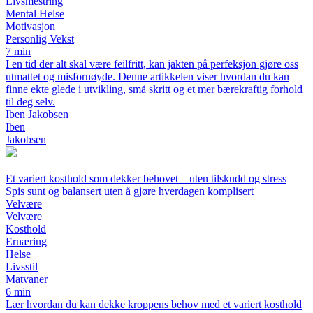
Livsmestring
Mental Helse
Motivasjon
Personlig Vekst
7 min
I en tid der alt skal være feilfritt, kan jakten på perfeksjon gjøre oss
utmattet og misfornøyde. Denne artikkelen viser hvordan du kan
finne ekte glede i utvikling, små skritt og et mer bærekraftig forhold
til deg selv.
Iben Jakobsen
Iben
Jakobsen
Et variert kosthold som dekker behovet – uten tilskudd og stress
Spis sunt og balansert uten å gjøre hverdagen komplisert
Velvære
Velvære
Kosthold
Ernæring
Helse
Livsstil
Matvaner
6 min
Lær hvordan du kan dekke kroppens behov med et variert kosthold