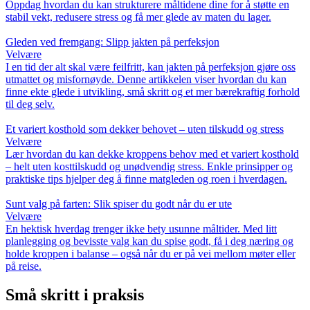
Oppdag hvordan du kan strukturere måltidene dine for å støtte en
stabil vekt, redusere stress og få mer glede av maten du lager.
Gleden ved fremgang: Slipp jakten på perfeksjon
Velvære
I en tid der alt skal være feilfritt, kan jakten på perfeksjon gjøre oss
utmattet og misfornøyde. Denne artikkelen viser hvordan du kan
finne ekte glede i utvikling, små skritt og et mer bærekraftig forhold
til deg selv.
Et variert kosthold som dekker behovet – uten tilskudd og stress
Velvære
Lær hvordan du kan dekke kroppens behov med et variert kosthold
– helt uten kosttilskudd og unødvendig stress. Enkle prinsipper og
praktiske tips hjelper deg å finne matgleden og roen i hverdagen.
Sunt valg på farten: Slik spiser du godt når du er ute
Velvære
En hektisk hverdag trenger ikke bety usunne måltider. Med litt
planlegging og bevisste valg kan du spise godt, få i deg næring og
holde kroppen i balanse – også når du er på vei mellom møter eller
på reise.
Små skritt i praksis