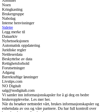
Abonner
Noen
Kringkasting
Brukergruppe
Nabolag
Interne henvisninger
Sidetre
Legg merke til
Dataarkiv
Nyhetsseksjonen
Automatisk oppdatering
Juridiske regler
Nettleserdata
Beskyttelse av data
Rettighetsforhold
Forutsetninger
Adgang
Bærekraftige løsninger
Livstips.com
NO Digitalt
salg@nodigitalt.com
Vi samler inn informasjonskapsler for å gi deg en bedre
brukeropplevelse. Les mer her.
Når du besøker nettstedet vårt, brukes informasjonskapsler og
enhetsdata av oss og våre partnere. Du har full kontroll over