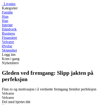
_
Livstips
Kategorier
Familie
Hun
Han
Interiør
Håndverk
Business
Finansiere
Velvære
Øvelse
Skjønnhet
Logg inn
Kom i gang
Nyhetsbrev
Gleden ved fremgang: Slipp jakten på
perfeksjon
Finn ro og motivasjon i å verdsette fremgang fremfor perfeksjon
Velvære
Velvære
Del med hjertet ditt