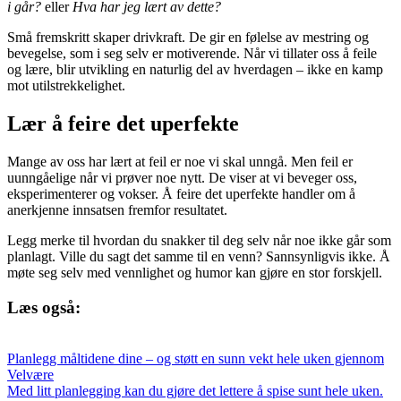
i går?
eller
Hva har jeg lært av dette?
Små fremskritt skaper drivkraft. De gir en følelse av mestring og
bevegelse, som i seg selv er motiverende. Når vi tillater oss å feile
og lære, blir utvikling en naturlig del av hverdagen – ikke en kamp
mot utilstrekkelighet.
Lær å feire det uperfekte
Mange av oss har lært at feil er noe vi skal unngå. Men feil er
uunngåelige når vi prøver noe nytt. De viser at vi beveger oss,
eksperimenterer og vokser. Å feire det uperfekte handler om å
anerkjenne innsatsen fremfor resultatet.
Legg merke til hvordan du snakker til deg selv når noe ikke går som
planlagt. Ville du sagt det samme til en venn? Sannsynligvis ikke. Å
møte seg selv med vennlighet og humor kan gjøre en stor forskjell.
Læs også:
Planlegg måltidene dine – og støtt en sunn vekt hele uken gjennom
Velvære
Med litt planlegging kan du gjøre det lettere å spise sunt hele uken.