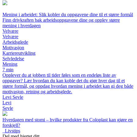
Mening i arbeidet: Slik kobler du oppgavene dine til et større formål
Finn drivkraften bak arbeidsoppgavene dine og opplev større
mening i hverdagen
Velvære
Velvære
Arbeidsglede
Motivasjon
Karriereutvikling
Selvledelse
Mening
7 min
Opplever du at jobben til tider føles som en endeløs liste av
oppgaver? Lær hvordan du kan koble det du gjør hver dag til et
større formål, og oppdag hvordan mening i arbeidet kan gi deg både
motivasjon, retning og arbeidsglede.
Levi Sevle
Levi
Sevle
Hverdagen med stomi – hvilke produkter fra Coloplast kan gjøre en
forskjell?
_
Livstips
Del med hjertet ditt