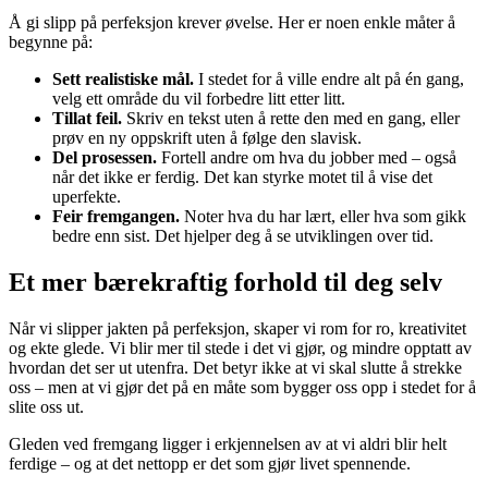
Å gi slipp på perfeksjon krever øvelse. Her er noen enkle måter å
begynne på:
Sett realistiske mål.
I stedet for å ville endre alt på én gang,
velg ett område du vil forbedre litt etter litt.
Tillat feil.
Skriv en tekst uten å rette den med en gang, eller
prøv en ny oppskrift uten å følge den slavisk.
Del prosessen.
Fortell andre om hva du jobber med – også
når det ikke er ferdig. Det kan styrke motet til å vise det
uperfekte.
Feir fremgangen.
Noter hva du har lært, eller hva som gikk
bedre enn sist. Det hjelper deg å se utviklingen over tid.
Et mer bærekraftig forhold til deg selv
Når vi slipper jakten på perfeksjon, skaper vi rom for ro, kreativitet
og ekte glede. Vi blir mer til stede i det vi gjør, og mindre opptatt av
hvordan det ser ut utenfra. Det betyr ikke at vi skal slutte å strekke
oss – men at vi gjør det på en måte som bygger oss opp i stedet for å
slite oss ut.
Gleden ved fremgang ligger i erkjennelsen av at vi aldri blir helt
ferdige – og at det nettopp er det som gjør livet spennende.