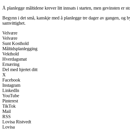
Å planlegge måltidene krever litt innsats i starten, men gevinsten er s
Begynn i det små, kanskje med å planlegge tre dager av gangen, og bygg
samvittighet.
Velvære
Velvære
Sunt Kosthold
Måltidsplanlegging
Vekthold
Hverdagsmat
Ernæring
Del med hjertet ditt
X
Facebook
Instagram
LinkedIn
YouTube
Pinterest
TikTok
Mail
RSS
Lovisa Ristvedt
Lovisa