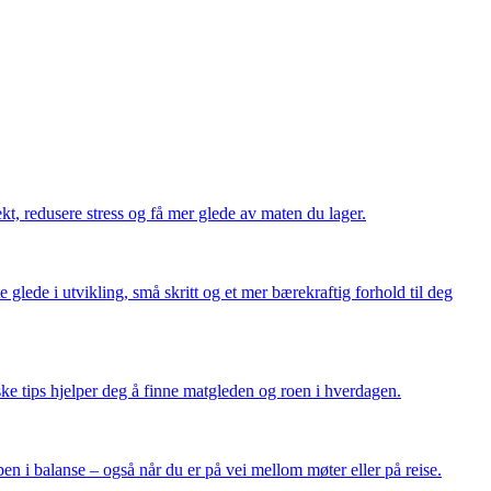
ekt, redusere stress og få mer glede av maten du lager.
 glede i utvikling, små skritt og et mer bærekraftig forhold til deg
ke tips hjelper deg å finne matgleden og roen i hverdagen.
en i balanse – også når du er på vei mellom møter eller på reise.