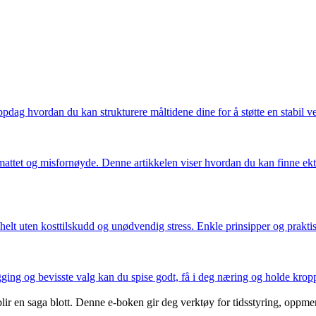
ppdag hvordan du kan strukturere måltidene dine for å støtte en stabil v
 utmattet og misfornøyde. Denne artikkelen viser hvordan du kan finne ekte
lt uten kosttilskudd og unødvendig stress. Enkle prinsipper og praktis
ging og bevisste valg kan du spise godt, få i deg næring og holde kropp
ir en saga blott. Denne e-boken gir deg verktøy for tidsstyring, oppme