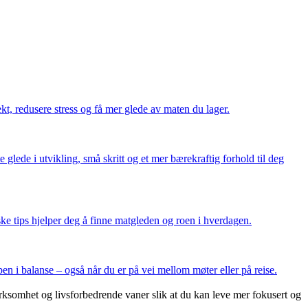
ekt, redusere stress og få mer glede av maten du lager.
 glede i utvikling, små skritt og et mer bærekraftig forhold til deg
ke tips hjelper deg å finne matgleden og roen i hverdagen.
en i balanse – også når du er på vei mellom møter eller på reise.
rksomhet og livsforbedrende vaner slik at du kan leve mer fokusert og