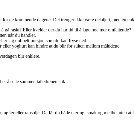
lan for de kommende dagene. Det trenger ikke være detaljert, men en enke
gå raskt? Eller kvelder der du har tid til å lage noe mer omfattende?
sten når du handler.
 eller lag dobbelt porsjon som du kan fryse ned.
r eller yoghurt kan hindre at du blir for sulten mellom måltidene.
verdagen blir enklere.
 er å sette sammen tallerkenen slik:
 nøtter eller rapsolje. Da får du både næring, smak og metthet uten at ka