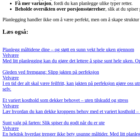
Få mer variasjon
, fordi du kan planlegge ulike typer retter.
Beholde oversikten over porsjonsstørrelser
, slik at du spise
Planlegging handler ikke om å være perfekt, men om å skape struktur so
Læs også:
Planlegg måltidene dine – og støtt en sunn vekt hele uken gjennom
Velvære
Med litt planlegging kan du gjøre det lettere å spise sunt hele uken. O
Gleden ved fremgang: Slipp jakten på perfeksjon
Velvære
I en tid der alt skal være feilfritt, kan jakten på perfeksjon gjøre oss
selv.
Et variert kosthold som dekker behovet – uten tilskudd og stress
Velvære
Lær hvordan du kan dekke kroppens behov med et variert kosthold – he
Sunt valg på farten: Slik spiser du godt når du er ute
Velvære
En hektisk hverdag trenger ikke bety usunne måltider. Med litt planleg