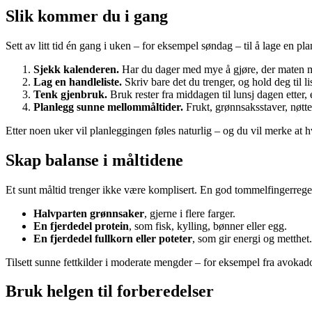
Slik kommer du i gang
Sett av litt tid én gang i uken – for eksempel søndag – til å lage en p
Sjekk kalenderen.
Har du dager med mye å gjøre, der maten må 
Lag en handleliste.
Skriv bare det du trenger, og hold deg til li
Tenk gjenbruk.
Bruk rester fra middagen til lunsj dagen etter,
Planlegg sunne mellommåltider.
Frukt, grønnsaksstaver, nøtte
Etter noen uker vil planleggingen føles naturlig – og du vil merke at h
Skap balanse i måltidene
Et sunt måltid trenger ikke være komplisert. En god tommelfingerregel
Halvparten grønnsaker
, gjerne i flere farger.
En fjerdedel protein
, som fisk, kylling, bønner eller egg.
En fjerdedel fullkorn eller poteter
, som gir energi og metthet.
Tilsett sunne fettkilder i moderate mengder – for eksempel fra avokado,
Bruk helgen til forberedelser