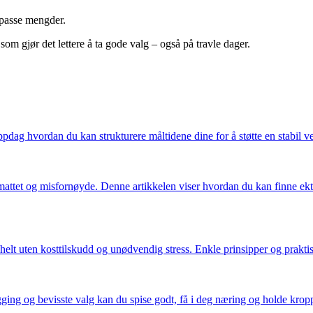
r passe mengder.
m gjør det lettere å ta gode valg – også på travle dager.
ppdag hvordan du kan strukturere måltidene dine for å støtte en stabil v
 utmattet og misfornøyde. Denne artikkelen viser hvordan du kan finne ekte
lt uten kosttilskudd og unødvendig stress. Enkle prinsipper og praktis
ging og bevisste valg kan du spise godt, få i deg næring og holde kropp