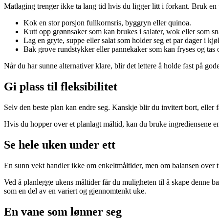
Matlaging trenger ikke ta lang tid hvis du ligger litt i forkant. Bruk e
Kok en stor porsjon fullkornsris, byggryn eller quinoa.
Kutt opp grønnsaker som kan brukes i salater, wok eller som sn
Lag en gryte, suppe eller salat som holder seg et par dager i kjø
Bak grove rundstykker eller pannekaker som kan fryses og tas
Når du har sunne alternativer klare, blir det lettere å holde fast på god
Gi plass til fleksibilitet
Selv den beste plan kan endre seg. Kanskje blir du invitert bort, eller 
Hvis du hopper over et planlagt måltid, kan du bruke ingrediensene en a
Se hele uken under ett
En sunn vekt handler ikke om enkeltmåltider, men om balansen over tid. 
Ved å planlegge ukens måltider får du muligheten til å skape denne ba
som en del av en variert og gjennomtenkt uke.
En vane som lønner seg