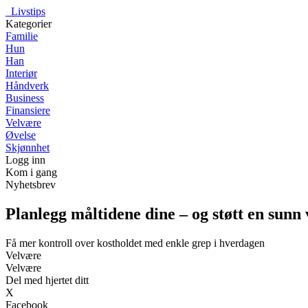
_
Livstips
Kategorier
Familie
Hun
Han
Interiør
Håndverk
Business
Finansiere
Velvære
Øvelse
Skjønnhet
Logg inn
Kom i gang
Nyhetsbrev
Planlegg måltidene dine – og støtt en sunn
Få mer kontroll over kostholdet med enkle grep i hverdagen
Velvære
Velvære
Del med hjertet ditt
X
Facebook