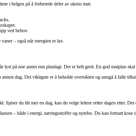
n time i helgen på å forberede deler av ukens mat:
acks.
leskapet.
 opp ved behov.
e vaner – også når energien er lav.
får lyst på noe annet enn planlagt. Det er helt greit. En god matplan skal
nnen dag. Det viktigste er å beholde oversikten og unngå å falle tilbake
Spiser du litt mer en dag, kan du velge lettere retter dagen etter. Det e
lansen – både i energi, næringsstoffer og nytelse. Du kan fortsatt kose