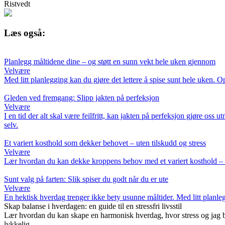
Ristvedt
Læs også:
Planlegg måltidene dine – og støtt en sunn vekt hele uken gjennom
Velvære
Med litt planlegging kan du gjøre det lettere å spise sunt hele uken. O
Gleden ved fremgang: Slipp jakten på perfeksjon
Velvære
I en tid der alt skal være feilfritt, kan jakten på perfeksjon gjøre oss
selv.
Et variert kosthold som dekker behovet – uten tilskudd og stress
Velvære
Lær hvordan du kan dekke kroppens behov med et variert kosthold – he
Sunt valg på farten: Slik spiser du godt når du er ute
Velvære
En hektisk hverdag trenger ikke bety usunne måltider. Med litt planleg
Skap balanse i hverdagen: en guide til en stressfri livsstil
Lær hvordan du kan skape en harmonisk hverdag, hvor stress og jag bl
lykkelig.