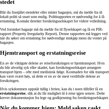
stedet
Blir du frastjålet eiendeler eller mister bagasjen, må du melde fra til
lokalt politi så snart som mulig. Politirapporten er nødvendig for å få
erstatning. Kontakt deretter forsikringsselskapet for videre veiledning.
Ved forsinket bagasje må du melde fra til flyselskapet og få en PIR-
rapport (Property Irregularity Report). Denne rapporten må legges ved
når du søker om erstatning for nødvendige innkjøp mens du venter på
bagasjen.
Hjemtransport og erstatningsreise
En av de viktigste delene av reiseforsikringen er hjemtransport. Hvis
du blir alvorlig syk eller skadet, kan forsikringsselskapet arrangere
transport hjem – ofte med medisinsk følge. Kostnaden for slik transport
kan være svært høy, så dette er en av de mest verdifulle delene av
forsikringen.
Hvis sykdommen oppstår tidlig i ferien, kan du i noen tilfeller få en
erstatningsreise
, slik at du får mulighet til å reise igjen senere. Dette
krever dokumentasjon fra lege og godkjenning fra forsikringsselskapet.
Når du kommer hjem: Meld saken raskt