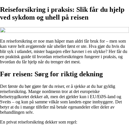
Reiseforsikring i praksis: Slik får du hjelp
ved sykdom og uhell på reisen
En reiseforsikring er noe man håper man aldri får bruk for – men som
kan være helt avgjørende når uhellet først er ute. Hva gjør du hvis du
blir syk i utlandet, mister bagasjen eller havner i en ulykke? Her får du
en praktisk guide til hvordan reiseforsikringen fungerer i praksis, og
hvordan du får hjelp når du trenger det mest.
Før reisen: Sørg for riktig dekning
Det første du bør gjøre før du reiser, er å sjekke at du har gyldig
reiseforsikring. Mange nordmenn tror at det europeiske
helsetrygdkortet dekker alt, men det gjelder kun i EU/EØS-land og
Sveits – og kun på samme vilkår som landets egne innbyggere. Det
betyr at du i mange tilfeller må betale egenandeler eller deler av
behandlingen selv.
En privat reiseforsikring dekker som regel: