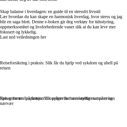
Skap balanse i hverdagen: en guide til en stressfri livsstil
Lær hvordan du kan skape en harmonisk hverdag, hvor stress og jag
blir en saga blott. Denne e-boken gir deg verktøy for tidsstyring,
oppmerksomhet og livsforbedrende vaner slik at du kan leve mer
fokusert og lykkelig.
Last ned veiledningen her
Reiseforsikring i praksis: Slik får du hjelp ved sykdom og uhell på
reisen
Reiser for to: Inspirasjon til opplevelser som styrker samvær og
Spis grønnere på farten: Slik velger du bærekraftig mat på reisen
nærvær