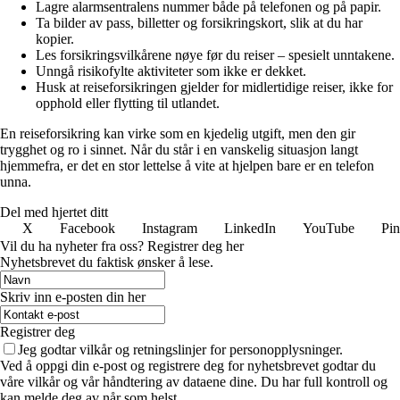
Lagre alarmsentralens nummer både på telefonen og på papir.
Ta bilder av pass, billetter og forsikringskort, slik at du har
kopier.
Les forsikringsvilkårene nøye før du reiser – spesielt unntakene.
Unngå risikofylte aktiviteter som ikke er dekket.
Husk at reiseforsikringen gjelder for midlertidige reiser, ikke for
opphold eller flytting til utlandet.
En reiseforsikring kan virke som en kjedelig utgift, men den gir
trygghet og ro i sinnet. Når du står i en vanskelig situasjon langt
hjemmefra, er det en stor lettelse å vite at hjelpen bare er en telefon
unna.
Del med hjertet ditt
X
Facebook
Instagram
LinkedIn
YouTube
Pin
Vil du ha nyheter fra oss? Registrer deg her
Nyhetsbrevet du faktisk ønsker å lese.
Skriv inn e-posten din her
Registrer deg
Jeg godtar vilkår og retningslinjer for personopplysninger.
Ved å oppgi din e-post og registrere deg for nyhetsbrevet godtar du
våre vilkår og vår håndtering av dataene dine. Du har full kontroll og
kan melde deg av når som helst.