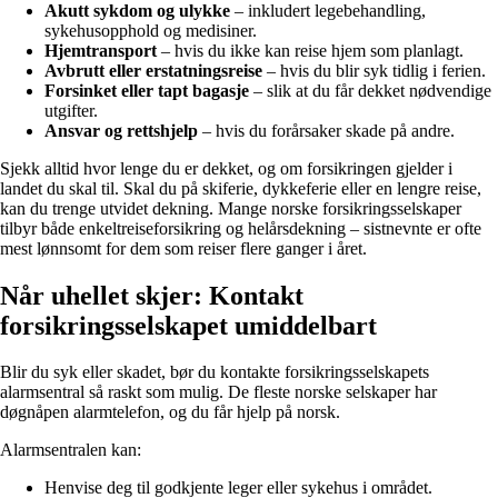
Akutt sykdom og ulykke
– inkludert legebehandling,
sykehusopphold og medisiner.
Hjemtransport
– hvis du ikke kan reise hjem som planlagt.
Avbrutt eller erstatningsreise
– hvis du blir syk tidlig i ferien.
Forsinket eller tapt bagasje
– slik at du får dekket nødvendige
utgifter.
Ansvar og rettshjelp
– hvis du forårsaker skade på andre.
Sjekk alltid hvor lenge du er dekket, og om forsikringen gjelder i
landet du skal til. Skal du på skiferie, dykkeferie eller en lengre reise,
kan du trenge utvidet dekning. Mange norske forsikringsselskaper
tilbyr både enkeltreiseforsikring og helårsdekning – sistnevnte er ofte
mest lønnsomt for dem som reiser flere ganger i året.
Når uhellet skjer: Kontakt
forsikringsselskapet umiddelbart
Blir du syk eller skadet, bør du kontakte forsikringsselskapets
alarmsentral så raskt som mulig. De fleste norske selskaper har
døgnåpen alarmtelefon, og du får hjelp på norsk.
Alarmsentralen kan:
Henvise deg til godkjente leger eller sykehus i området.