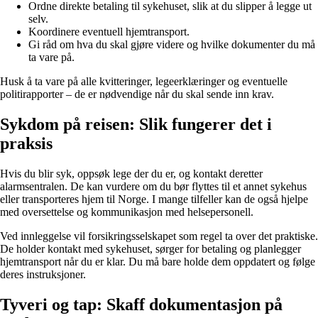
Ordne direkte betaling til sykehuset, slik at du slipper å legge ut
selv.
Koordinere eventuell hjemtransport.
Gi råd om hva du skal gjøre videre og hvilke dokumenter du må
ta vare på.
Husk å ta vare på alle kvitteringer, legeerklæringer og eventuelle
politirapporter – de er nødvendige når du skal sende inn krav.
Sykdom på reisen: Slik fungerer det i
praksis
Hvis du blir syk, oppsøk lege der du er, og kontakt deretter
alarmsentralen. De kan vurdere om du bør flyttes til et annet sykehus
eller transporteres hjem til Norge. I mange tilfeller kan de også hjelpe
med oversettelse og kommunikasjon med helsepersonell.
Ved innleggelse vil forsikringsselskapet som regel ta over det praktiske.
De holder kontakt med sykehuset, sørger for betaling og planlegger
hjemtransport når du er klar. Du må bare holde dem oppdatert og følge
deres instruksjoner.
Tyveri og tap: Skaff dokumentasjon på