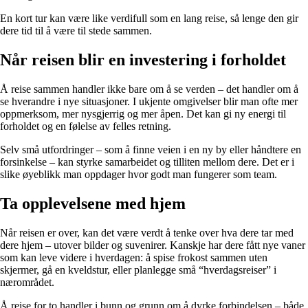
En kort tur kan være like verdifull som en lang reise, så lenge den gir
dere tid til å være til stede sammen.
Når reisen blir en investering i forholdet
Å reise sammen handler ikke bare om å se verden – det handler om å
se hverandre i nye situasjoner. I ukjente omgivelser blir man ofte mer
oppmerksom, mer nysgjerrig og mer åpen. Det kan gi ny energi til
forholdet og en følelse av felles retning.
Selv små utfordringer – som å finne veien i en ny by eller håndtere en
forsinkelse – kan styrke samarbeidet og tilliten mellom dere. Det er i
slike øyeblikk man oppdager hvor godt man fungerer som team.
Ta opplevelsene med hjem
Når reisen er over, kan det være verdt å tenke over hva dere tar med
dere hjem – utover bilder og suvenirer. Kanskje har dere fått nye vaner
som kan leve videre i hverdagen: å spise frokost sammen uten
skjermer, gå en kveldstur, eller planlegge små “hverdagsreiser” i
nærområdet.
Å reise for to handler i bunn og grunn om å dyrke forbindelsen – både