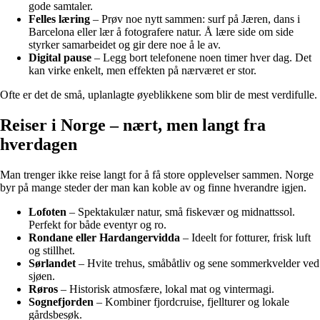
gode samtaler.
Felles læring
– Prøv noe nytt sammen: surf på Jæren, dans i
Barcelona eller lær å fotografere natur. Å lære side om side
styrker samarbeidet og gir dere noe å le av.
Digital pause
– Legg bort telefonene noen timer hver dag. Det
kan virke enkelt, men effekten på nærværet er stor.
Ofte er det de små, uplanlagte øyeblikkene som blir de mest verdifulle.
Reiser i Norge – nært, men langt fra
hverdagen
Man trenger ikke reise langt for å få store opplevelser sammen. Norge
byr på mange steder der man kan koble av og finne hverandre igjen.
Lofoten
– Spektakulær natur, små fiskevær og midnattssol.
Perfekt for både eventyr og ro.
Rondane eller Hardangervidda
– Ideelt for fotturer, frisk luft
og stillhet.
Sørlandet
– Hvite trehus, småbåtliv og sene sommerkvelder ved
sjøen.
Røros
– Historisk atmosfære, lokal mat og vintermagi.
Sognefjorden
– Kombiner fjordcruise, fjellturer og lokale
gårdsbesøk.