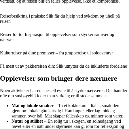
verdsatt, og at reisen blir en felles opplevelse, ikke et kompromiss.
Reiseforsikring i praksis: Slik får du hjelp ved sykdom og uhell på
reisen
Reiser for to: Inspirasjon til opplevelser som styrker samvær og
nærvær
Kulturreiser på dine premisser – fra gruppereise til soloeventyr
Få mest ut av pakkereisen din: Slik utnytter du de inkluderte fordelene
Opplevelser som bringer dere nærmere
Noen aktiviteter har en spesiell evne til å styrke nærværet. Det handler
ofte om små øyeblikk der man virkelig er til stede sammen.
Mat og lokale smaker
– Ta et kokkekurs i Italia, smak dere
gjennom lokale gårdsutsalg i Hardanger, eller lag middag
sammen over bål. Mat skaper fellesskap og minner som varer.
Natur og stillhet
– En rolig tur i skogen, en solnedgang ved
havet eller en natt under stjernene kan gi rom for refleksjon og