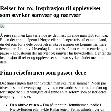
Reiser for to: Inspirasjon til opplevelser
som styrker samvær og nærvær
Å reise sammen kan være noe av det mest givende man gjør som par.
Enten det er en helgetur i Norge eller en lengre reise til et annet land,
gir det rom for å dele opplevelser, skape minner og komme nærmere
hverandre. I en travel hverdag kan en reise for to være en etterlengtet
pause – et pusterom der nærvær og samvær får hovedrollen. Her får du
inspirasjon til reiser og opplevelser som kan styrke båndet mellom
dere.
Finn reiseformen som passer dere
Det finnes ingen fasit for hvordan man skal reise sammen. Noen par
trives best med eventyr og aktivitet, mens andre søker ro, komfort og
forutsigbarhet. Det viktigste er å finne en reiseform som passer deres
tempo og interesser.
Den aktive reisen
– Dra på topptur i Jotunheimen, padle i
Nærøyfjorden eller sykle Rallarvegen. Felles utfordringer gir