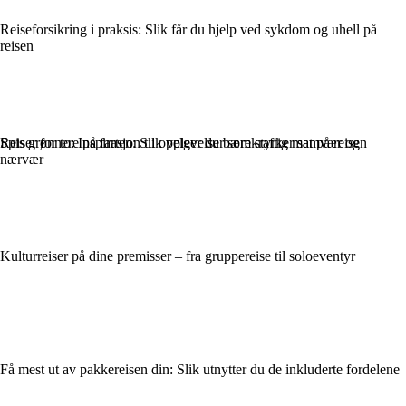
Reiseforsikring i praksis: Slik får du hjelp ved sykdom og uhell på
reisen
Reiser for to: Inspirasjon til opplevelser som styrker samvær og
Spis grønnere på farten: Slik velger du bærekraftig mat på reisen
nærvær
Kulturreiser på dine premisser – fra gruppereise til soloeventyr
Få mest ut av pakkereisen din: Slik utnytter du de inkluderte fordelene