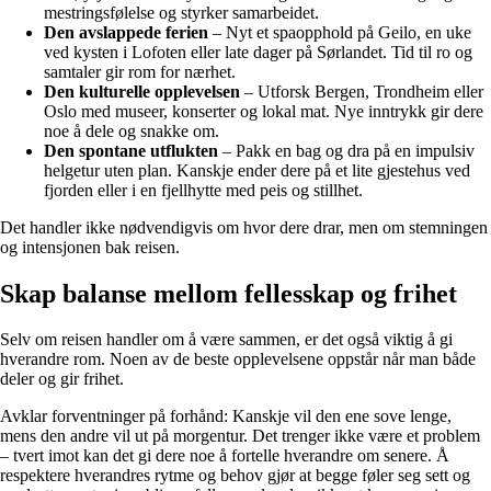
mestringsfølelse og styrker samarbeidet.
Den avslappede ferien
– Nyt et spaopphold på Geilo, en uke
ved kysten i Lofoten eller late dager på Sørlandet. Tid til ro og
samtaler gir rom for nærhet.
Den kulturelle opplevelsen
– Utforsk Bergen, Trondheim eller
Oslo med museer, konserter og lokal mat. Nye inntrykk gir dere
noe å dele og snakke om.
Den spontane utflukten
– Pakk en bag og dra på en impulsiv
helgetur uten plan. Kanskje ender dere på et lite gjestehus ved
fjorden eller i en fjellhytte med peis og stillhet.
Det handler ikke nødvendigvis om hvor dere drar, men om stemningen
og intensjonen bak reisen.
Skap balanse mellom fellesskap og frihet
Selv om reisen handler om å være sammen, er det også viktig å gi
hverandre rom. Noen av de beste opplevelsene oppstår når man både
deler og gir frihet.
Avklar forventninger på forhånd: Kanskje vil den ene sove lenge,
mens den andre vil ut på morgentur. Det trenger ikke være et problem
– tvert imot kan det gi dere noe å fortelle hverandre om senere. Å
respektere hverandres rytme og behov gjør at begge føler seg sett og